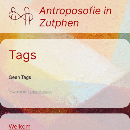
Ga
Antroposofie in
naar
Zutphen
de
inhoud
Tags
Geen Tags
Powered by
Events Manager
Welkom