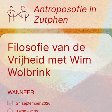
Ga
Antroposofie in
naar
Zutphen
de
inhoud
Filosofie van de
Vrijheid met Wim
Wolbrink
WANNEER
24 september 2026
19:00 - 21:00