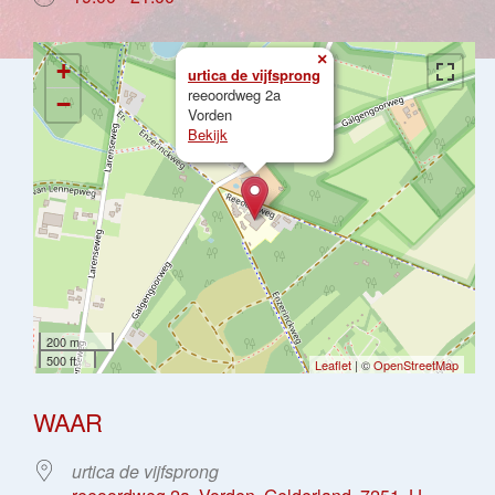
×
+
urtica de vijfsprong
reeoordweg 2a
−
Vorden
Bekijk
200 m
500 ft
Leaflet
| ©
OpenStreetMap
WAAR
urtica de vijfsprong