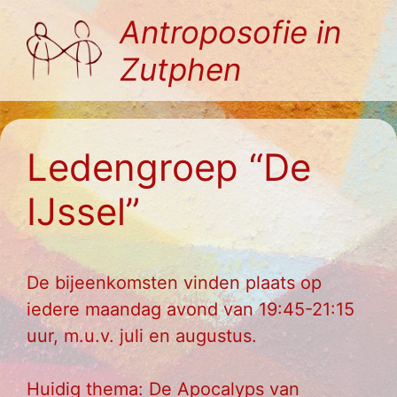
Ga
Antroposofie in
naar
Zutphen
de
inhoud
Ledengroep “De
IJssel”
De bijeenkomsten vinden plaats op
iedere maandag avond van 19:45-21:15
uur
, m.u.v. juli en augustus.
Huidig thema: De Apocalyps van