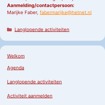
Aanmelding/contactpersoon:
Marijke Faber,
fabermarijke@hetnet.nl
Categorieën
Langlopende activiteiten
Welkom
Agenda
Langlopende activiteiten
Activiteit aanmelden