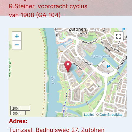
R.Steiner, voordracht cyclus
van 1908 (GA 104)
+
−
200 m
500 ft
Leaflet
| ©
OpenStreetMap
Adres:
Tuinzaal, Badhuisweg 27, Zutphen