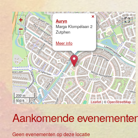
×
+
Auryn
Marga Klompélaan 2
−
Zutphen
Meer info
200 m
500 ft
Leaflet
| ©
OpenStreetMap
Aankomende evenemente
Geen evenementen op deze locatie