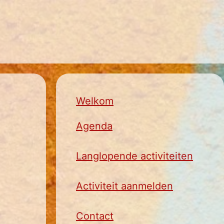
Welkom
Agenda
Langlopende activiteiten
Activiteit aanmelden
Contact