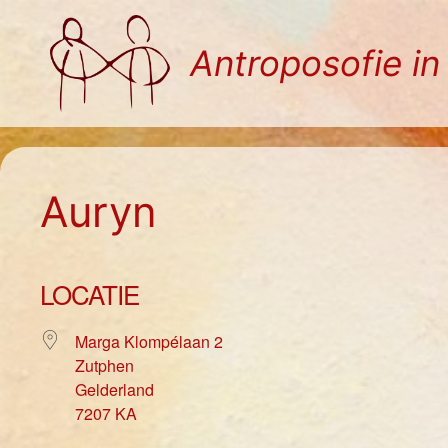
Ga
naar
Antroposofie i
de
inhoud
Auryn
LOCATIE
Marga Klompélaan 2
Zutphen
Gelderland
7207 KA