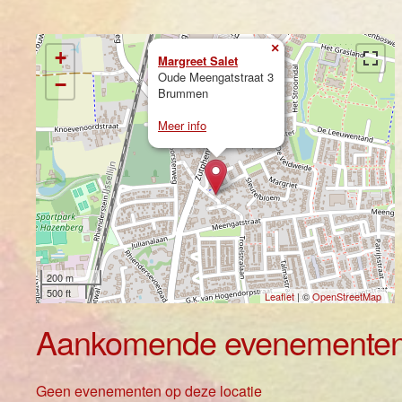
×
+
Margreet Salet
Oude Meengatstraat 3
−
Brummen
Meer info
200 m
500 ft
Leaflet
| ©
OpenStreetMap
Aankomende evenemente
Geen evenementen op deze locatie