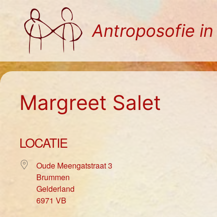
Ga
naar
Antroposofie i
de
inhoud
Margreet Salet
LOCATIE
Oude Meengatstraat 3
Brummen
Gelderland
6971 VB