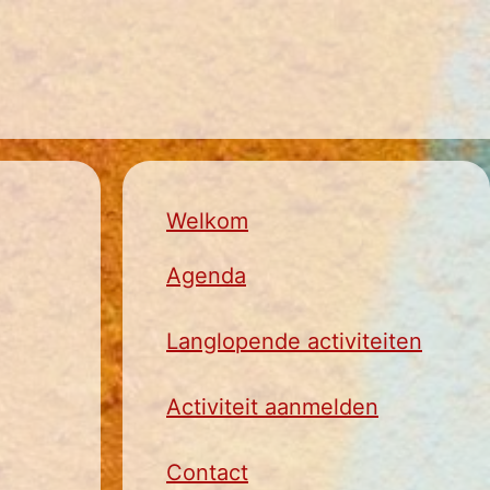
Welkom
Agenda
Langlopende activiteiten
Activiteit aanmelden
Contact