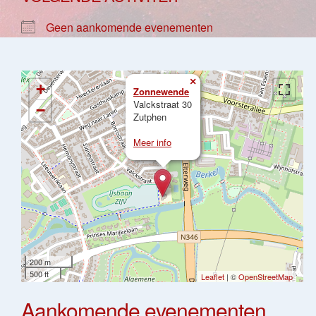
Geen aankomende evenementen
×
+
Zonnewende
Valckstraat 30
−
Zutphen
Meer info
200 m
500 ft
Leaflet
| ©
OpenStreetMap
Aankomende evenementen