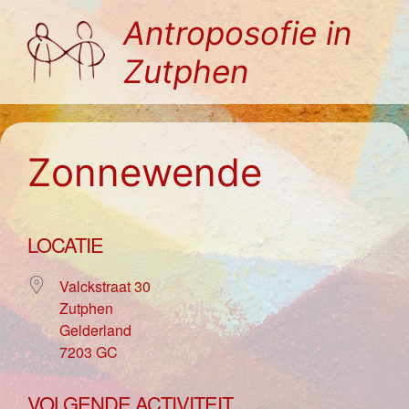
Ga
Antroposofie in
naar
Zutphen
de
inhoud
Zonnewende
LOCATIE
Valckstraat 30
Zutphen
Gelderland
7203 GC
VOLGENDE ACTIVITEIT